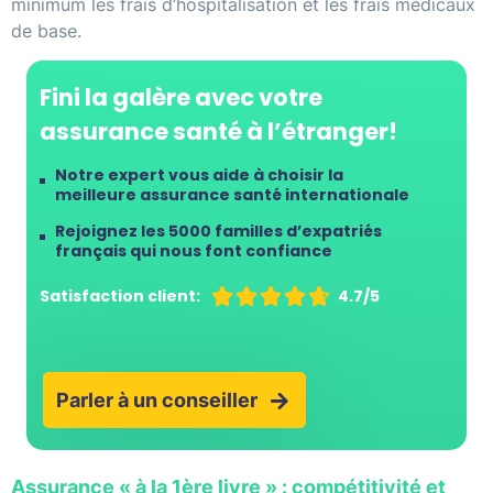
minimum les frais d’hospitalisation et les frais médicaux
de base.
Fini la galère avec votre
assurance santé à l’étranger!
Notre expert vous aide à choisir la
meilleure assurance santé internationale
Rejoignez les 5000 familles d’expatriés
français qui nous font confiance
Satisfaction client:





4.7/5
Parler à un conseiller
Assurance « à la 1ère livre » : compétitivité et