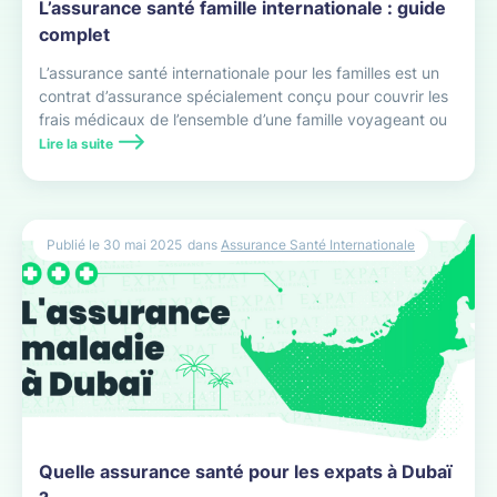
L’assurance santé famille internationale : guide
complet
L’assurance santé internationale pour les familles est un
contrat d’assurance spécialement conçu pour couvrir les
frais médicaux de l’ensemble d’une famille voyageant ou
résidant hors de son pays d’origine.
Lire la suite
Publié le
30 mai 2025
dans
Assurance Santé Internationale
Quelle assurance santé pour les expats à Dubaï