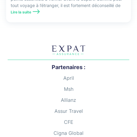
tout voyage à l’étranger, il est fortement déconseillé de
partir sans avoir la certitude d’être bien couvert.
Lire la suite
Partenaires :
April
Msh
Allianz
Assur Travel
CFE
Cigna Global