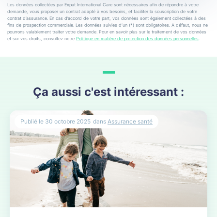
Les données collectées par Expat International Care sont nécessaires afin de répondre à votre
demande, vous proposer un contrat adapté à vos besoins, et faciliter la souscription de votre
contrat d’assurance. En cas d’accord de votre part, vos données sont également collectées à des
fins de prospection commerciale. Les données suivies d’un (*) sont obligatoires. A défaut, nous ne
pourrons valablement traiter votre demande. Pour en savoir plus sur le traitement de vos données
et sur vos droits, consultez notre
Politique en matière de protection des données personnelles
.
Ça aussi c'est intéressant :
Publié le
30 octobre 2025
dans
Assurance santé