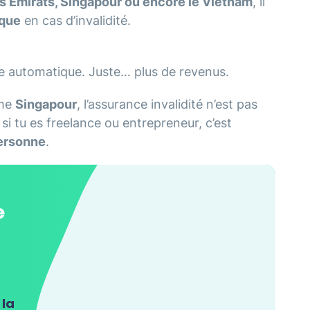
es Émirats, Singapour ou encore le Vietnam
, il
ique
en cas d’invalidité.
de automatique. Juste… plus de revenus.
mme
Singapour
, l’assurance invalidité n’est pas
 si tu es freelance ou entrepreneur, c’est
personne
.
e
 la