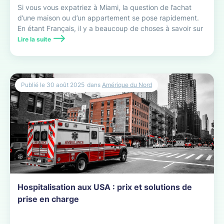
Si vous vous expatriez à Miami, la question de l’achat
d’une maison ou d’un appartement se pose rapidement.
En étant Français, il y a beaucoup de choses à savoir sur
l’immobilier à Miami.
Lire la suite
Publié le
30 août 2025
dans
Amérique du Nord
Hospitalisation aux USA : prix et solutions de
prise en charge