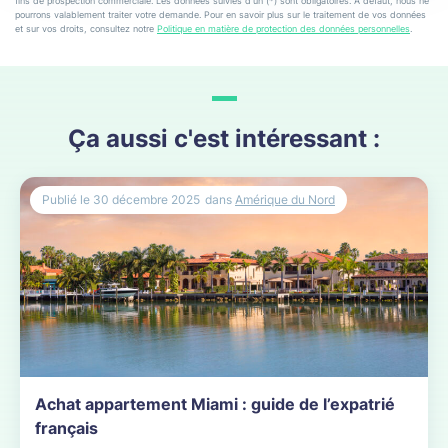
fins de prospection commerciale. Les données suivies d’un (*) sont obligatoires. A défaut, nous ne
pourrons valablement traiter votre demande. Pour en savoir plus sur le traitement de vos données
et sur vos droits, consultez notre
Politique en matière de protection des données personnelles
.
Ça aussi c'est intéressant :
Publié le
30 décembre 2025
dans
Amérique du Nord
Achat appartement Miami : guide de l’expatrié
français