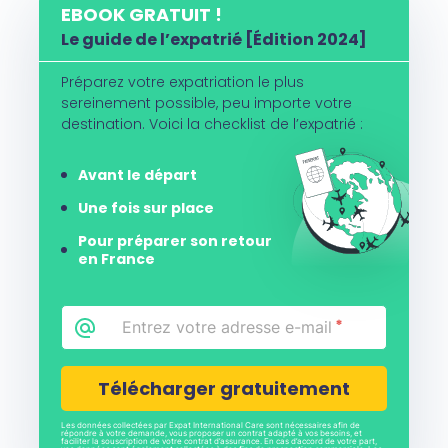
EBOOK GRATUIT !
Le guide de l’expatrié [Édition 2024]
Préparez votre expatriation le plus
sereinement possible, peu importe votre
destination. Voici la checklist de l’expatrié :
Avant le départ
Une fois sur place
Pour préparer son retour
en France
Email
*
CAPTCHA
Les données collectées par Expat International Care sont nécessaires afin de
répondre à votre demande, vous proposer un contrat adapté à vos besoins, et
faciliter la souscription de votre contrat d’assurance. En cas d’accord de votre part,