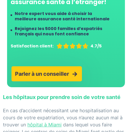
assurance santé à l’étranger!
Notre expert vous aide à choisir la
meilleure assurance santé internationale
Rejoignez les 5000 familles d’expatriés
français qui nous font confiance
Satisfaction client:





4.7/5
Parler à un conseiller
Les hôpitaux pour prendre soin de votre santé
En cas d’accident nécessitant une hospitalisation au
cours de votre expatriation, vous n’aurez aucun mal à
trouver un
hôpital à Miami
dans lequel vous faire
soigner. Les centres de soins de Miami font partie des