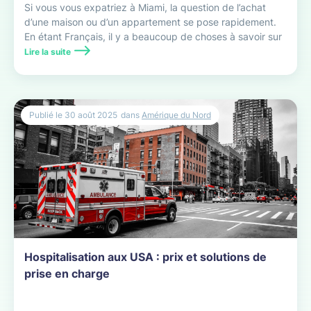
Si vous vous expatriez à Miami, la question de l’achat
d’une maison ou d’un appartement se pose rapidement.
En étant Français, il y a beaucoup de choses à savoir sur
l’immobilier à Miami.
Lire la suite
Publié le
30 août 2025
dans
Amérique du Nord
Hospitalisation aux USA : prix et solutions de
prise en charge