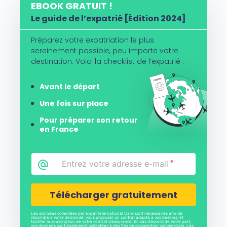
EBOOK GRATUIT !
Le guide de l’expatrié [Édition 2024]
Préparez votre expatriation le plus
sereinement possible, peu importe votre
destination. Voici la checklist de l’expatrié :
Avant le départ
Une fois sur place
Pour préparer son retour
en France
Email
*
CAPTCHA
Les données collectées par Expat International Care sont nécessaires afin de
répondre à votre demande, vous proposer un contrat adapté à vos besoins, et
faciliter la souscription de votre contrat d’assurance. En cas d’accord de votre part,
vos données sont également collectées à des fins de prospection commerciale. Les