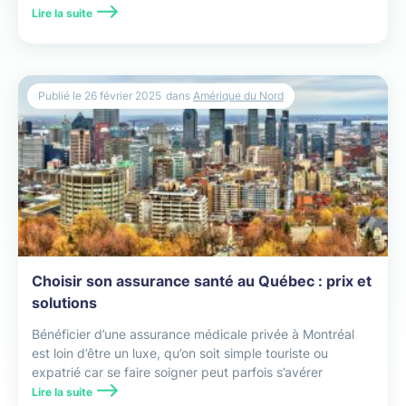
peut vite se transformer en gouffre financier.
Lire la suite
Publié le
26 février 2025
dans
Amérique du Nord
Choisir son assurance santé au Québec : prix et
solutions
Bénéficier d’une assurance médicale privée à Montréal
est loin d’être un luxe, qu’on soit simple touriste ou
expatrié car se faire soigner peut parfois s’avérer
compliqué et coûter cher.
Lire la suite