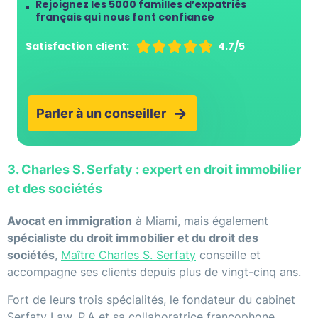
Rejoignez les 5000 familles d’expatriés
français qui nous font confiance
Satisfaction client:





4.7/5
Parler à un conseiller
3. Charles S. Serfaty : expert en droit immobilier
et des sociétés
Avocat en immigration
à Miami, mais également
spécialiste du droit immobilier et du droit des
sociétés
,
Maître Charles S. Serfaty
conseille et
accompagne ses clients depuis plus de vingt-cinq ans.
Fort de leurs trois spécialités, le fondateur du cabinet
Serfaty Law, P.A et sa collaboratrice francophone