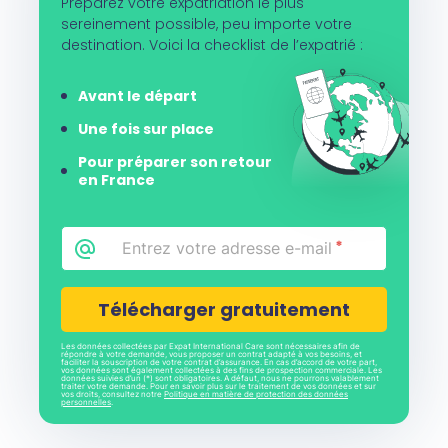
Préparez votre expatriation le plus
sereinement possible, peu importe votre
destination. Voici la checklist de l’expatrié :
Avant le départ
Une fois sur place
Pour préparer son retour
en France
Email
*
CAPTCHA
Les données collectées par Expat International Care sont nécessaires afin de
répondre à votre demande, vous proposer un contrat adapté à vos besoins, et
faciliter la souscription de votre contrat d’assurance. En cas d’accord de votre part,
vos données sont également collectées à des fins de prospection commerciale. Les
données suivies d’un (*) sont obligatoires. A défaut, nous ne pourrons valablement
traiter votre demande. Pour en savoir plus sur le traitement de vos données et sur
vos droits, consultez notre
Politique en matière de protection des données
personnelles
.