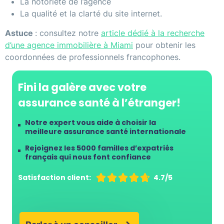
La notoriété de l’agence
La qualité et la clarté du site internet.
Astuce
: consultez notre
article dédié à la recherche
d’une agence immobilière à Miami
pour obtenir les
coordonnées de professionnels francophones.
Fini la galère avec votre
assurance santé à l’étranger!
Notre expert vous aide à choisir la
meilleure assurance santé internationale
Rejoignez les 5000 familles d’expatriés
français qui nous font confiance
Satisfaction client:





4.7/5