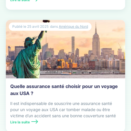
Publié le
25 avril 2025
dans
Amérique du Nord
Quelle assurance santé choisir pour un voyage
aux USA ?
Il est indispensable de souscrire une assurance santé
pour un voyage aux USA car tomber malade ou être
victime d’un accident sans une bonne couverture santé
peut vite se transformer en gouffre financier.
Lire la suite