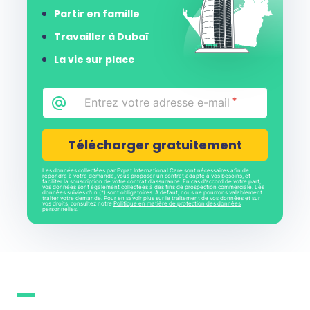
Partir en famille
Travailler à Dubaï
La vie sur place
Email
*
CAPTCHA
Les données collectées par Expat International Care sont nécessaires afin de
répondre à votre demande, vous proposer un contrat adapté à vos besoins, et
faciliter la souscription de votre contrat d’assurance. En cas d’accord de votre part,
vos données sont également collectées à des fins de prospection commerciale. Les
données suivies d’un (*) sont obligatoires. A défaut, nous ne pourrons valablement
traiter votre demande. Pour en savoir plus sur le traitement de vos données et sur
vos droits, consultez notre
Politique en matière de protection des données
personnelles
.