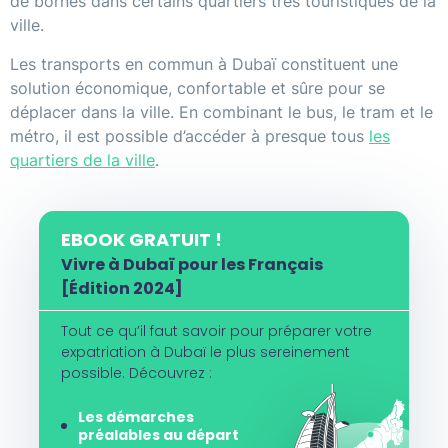
de bornes dans certains quartiers très touristiques de la
ville.
Les transports en commun à Dubaï constituent une
solution économique, confortable et sûre pour se
déplacer dans la ville. En combinant le bus, le tram et le
métro, il est possible d’accéder à presque tous
les
quartiers de la ville
.
EBOOK GRATUIT !
Vivre à Dubaï pour les Français
[Édition 2024]
Tout ce qu’il faut savoir pour préparer votre
expatriation à Dubaï le plus sereinement
possible. Découvrez :
Les démarches
préalables au départ