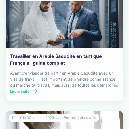
Travailler en Arabie Saoudite en tant que
Français : guide complet
Avant d’envisager de partir en Arabie Saoudite avec un
visa de travail, il est important de prendre connaissance
du marché du travail, mais aussi de toutes les démarches
administratives à effectuer.
Lire la suite
Publié le
30 octobre 2025
dans
Émirats Arabes Unis