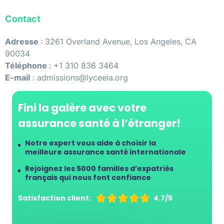
Contact
Adresse
: 3261 Overland Avenue, Los Angeles, CA
90034
Téléphone
: +1 310 836 3464
E-mail
: admissions@lyceela.org
Fini la galère avec votre
assurance santé à l’étranger!
Notre expert vous aide à choisir la
meilleure assurance santé internationale
Rejoignez les 5000 familles d’expatriés
français qui nous font confiance
Satisfaction client:





4.7/5