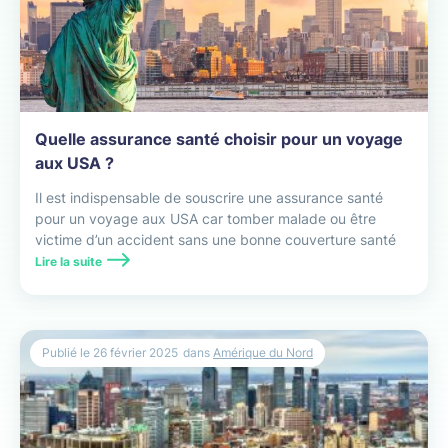
Quelle assurance santé choisir pour un voyage
aux USA ?
Il est indispensable de souscrire une assurance santé
pour un voyage aux USA car tomber malade ou être
victime d’un accident sans une bonne couverture santé
peut vite se transformer en gouffre financier.
Lire la suite
Publié le
26 février 2025
dans
Amérique du Nord