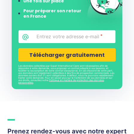
Une fois sur place
Pour préparer son retour
en France
Email
*
CAPTCHA
Les données collectées par Expat International Care sont nécessaires afin de
répondre à votre demande, vous proposer un contrat adapté à vos besoins, et
faciliter la souscription de votre contrat d’assurance. En cas d’accord de votre part,
vos données sont également collectées à des fins de prospection commerciale. Les
données suivies d’un (*) sont obligatoires. A défaut, nous ne pourrons valablement
traiter votre demande. Pour en savoir plus sur le traitement de vos données et sur
vos droits, consultez notre
Politique en matière de protection des données
personnelles
.
Prenez rendez-vous avec notre expert