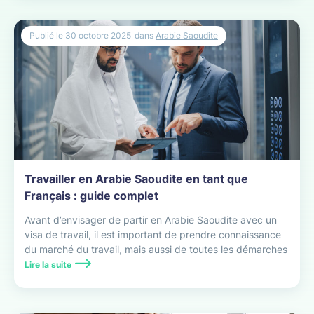
Publié le
30 octobre 2025
dans
Arabie Saoudite
Travailler en Arabie Saoudite en tant que
Français : guide complet
Avant d’envisager de partir en Arabie Saoudite avec un
visa de travail, il est important de prendre connaissance
du marché du travail, mais aussi de toutes les démarches
administratives à effectuer.
Lire la suite