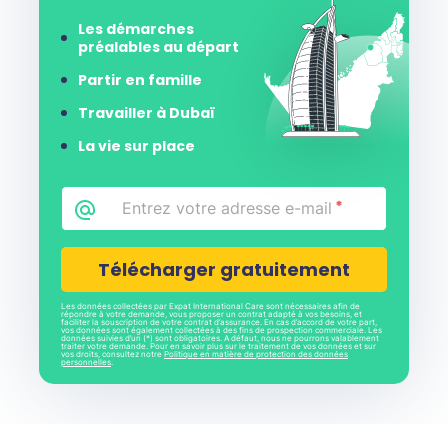
Les démarches
préalables au départ
Partir en famille
Travailler à Dubaï
La vie sur place
Email
*
CAPTCHA
Les données collectées par Expat International Care sont nécessaires afin de
répondre à votre demande, vous proposer un contrat adapté à vos besoins, et
faciliter la souscription de votre contrat d’assurance. En cas d’accord de votre part,
vos données sont également collectées à des fins de prospection commerciale. Les
données suivies d’un (*) sont obligatoires. A défaut, nous ne pourrons valablement
traiter votre demande. Pour en savoir plus sur le traitement de vos données et sur
vos droits, consultez notre
Politique en matière de protection des données
personnelles
.