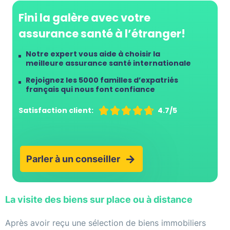
Fini la galère avec votre
assurance santé à l’étranger!
Notre expert vous aide à choisir la
meilleure assurance santé internationale
Rejoignez les 5000 familles d’expatriés
français qui nous font confiance
Satisfaction client:





4.7/5
Parler à un conseiller
La visite des biens sur place ou à distance
Après avoir reçu une sélection de biens immobiliers