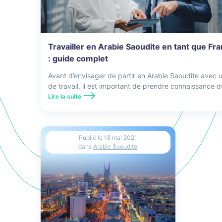
Travailler en Arabie Saoudite en tant que Fra
: guide complet
Avant d’envisager de partir en Arabie Saoudite avec u
de travail, il est important de prendre connaissance d
marché du travail, mais aussi de toutes les démarche
Lire la suite
administratives à effectuer.
Publié le
18 mai 2021
dans
Arabie Saoudite