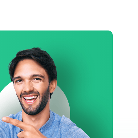
Inde
Indonésie
Irlande
Islande
Italie
Japon
Koweït
Luxembourg
Madagascar