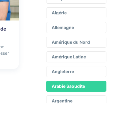
Algérie
Allemagne
ide
Amérique du Nord
and
esser
Amérique Latine
Angleterre
Arabie Saoudite
Argentine
Asie
Assurance
Expatrié