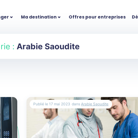
nger
Ma destination
Offres pour entreprises
Dé
ie :
Arabie Saoudite
Publié le
17 mai 2023
dans
Arabie Saoudite