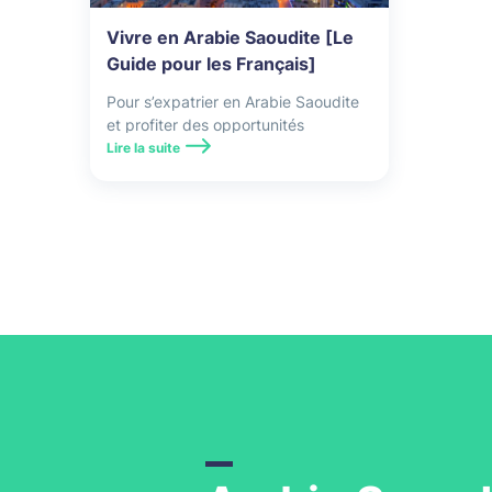
Vivre en Arabie Saoudite [Le
Guide pour les Français]
Pour s’expatrier en Arabie Saoudite
et profiter des opportunités
professionnelles offertes par le pays,
Lire la suite
il faut se préparer à faire face à
certaines difficultés. En effet, les
conditions d’accès sont très
réglementées et il existe un contrôle
strict des mœurs.