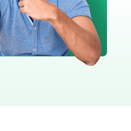
Malaisie
Malte
Maroc
Mexique
Moyen Orient
Norvège
Nouvelle-
Calédonie
Nouvelle-Zélande
Océanie