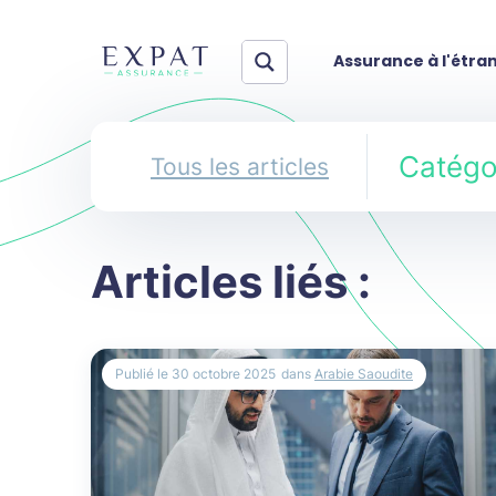
Assurance à l'étra
Catégor
Tous les articles
Articles liés :
Publié le
30 octobre 2025
dans
Arabie Saoudite