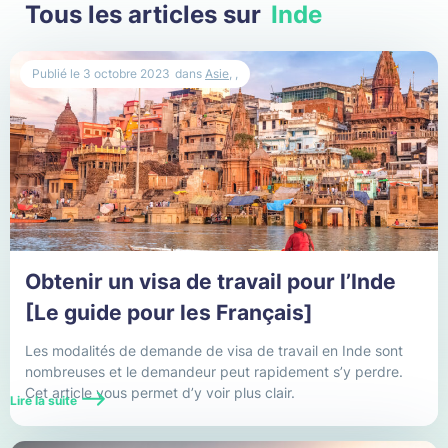
Tous les articles sur
Inde
Chine
Publié le
3 octobre 2023
dans
Asie
,
,
Costa Rica
Cuba
Danemark
Émirats Arabes Unis
Espagne
Obtenir un visa de travail pour l’Inde
Europe
[Le guide pour les Français]
Expatriation
Les modalités de demande de visa de travail en Inde sont
nombreuses et le demandeur peut rapidement s’y perdre.
Cet article vous permet d’y voir plus clair.
Expatriation Dubaï
Lire la suite
Expatriation Los Angeles