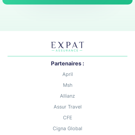
Pologne
Porto Rico
Portugal
Projet Expat
Protection sociale de l'expatrié
Partenaires :
Russie
April
Santé en Amérique Latine
Msh
Allianz
Sénégal
Assur Travel
Singapour
CFE
Sri Lanka
Cigna Global