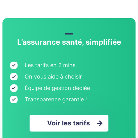
Mexique
Moyen Orient
Norvège
L’assurance santé, simplifiée
Nouvelle-Calédonie
Nouvelle-Zélande
Les tarifs en 2 mins
Océanie
On vous aide à choisir
Panama
Équipe de gestion dédiée
Transparence garantie !
Pays-Bas
Pérou
Voir les tarifs
Philippines