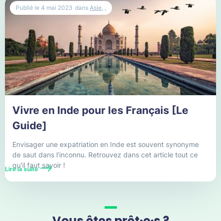
Publié le
4 mai 2023
dans
Asie
,
,
Expatriation Miami
Expatriation New York
Expatriation USA
France
Gabon
Vivre en Inde pour les Français [Le
Guide]
Grèce
Envisager une expatriation en Inde est souvent synonyme
Hong Kong
de saut dans l’inconnu. Retrouvez dans cet article tout ce
qu'il faut savoir !
Ile Maurice
Lire la suite
Inde
Indonésie
Vous êtes prêt·e·s ?