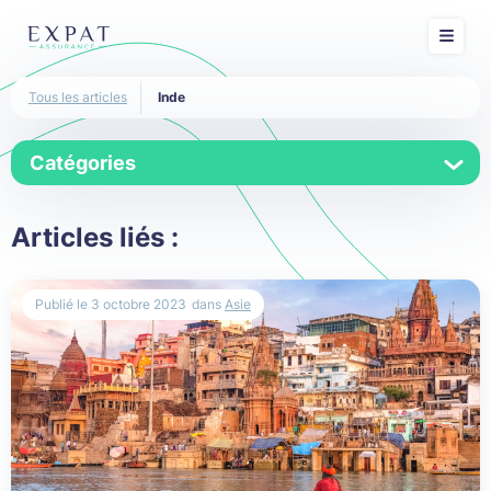
Tous les articles
Inde
Catégories
Afrique
Articles liés :
Afrique du Sud
Publié le
3 octobre 2023
dans
Asie
Algérie
Allemagne
Amérique du Nord
Amérique Latine