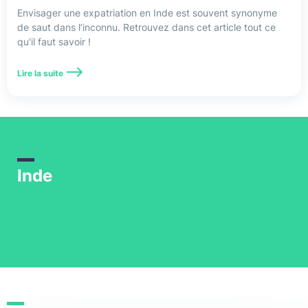
Assurance Voyage
Envisager une expatriation en Inde est souvent synonyme
de saut dans l’inconnu. Retrouvez dans cet article tout ce
Australie
qu'il faut savoir !
Bali
Lire la suite
Belgique
Bélize
Birmanie
Inde
Brésil
Caisse des Français de l'Étranger
Cambodge
Canada
Chili