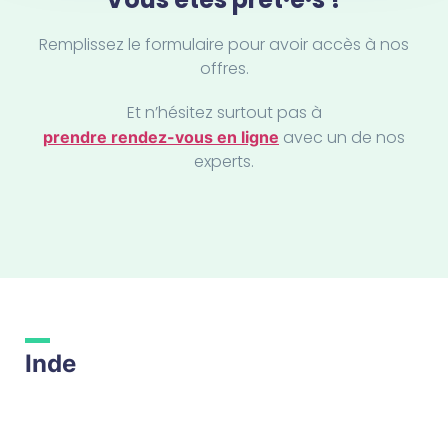
Irlande
Remplissez le formulaire pour avoir accès à nos
offres.
Islande
Et n’hésitez surtout pas à
Italie
avec un de nos
prendre rendez-vous en ligne
Japon
experts.
Koweït
Luxembourg
Madagascar
Malaisie
Inde
Malte
Maroc