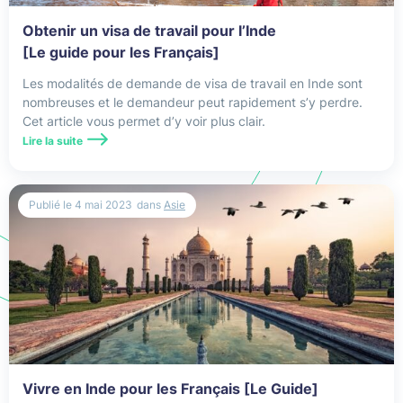
Angleterre
Obtenir un visa de travail pour l’Inde
[Le guide pour les Français]
Arabie Saoudite
Les modalités de demande de visa de travail en Inde sont
Argentine
nombreuses et le demandeur peut rapidement s’y perdre.
Cet article vous permet d’y voir plus clair.
Asie
Lire la suite
Assurance Expatrié
Publié le
4 mai 2023
dans
Asie
Assurance maladie internationale
Assurance santé
Assurance Santé Internationale
Assurance Santé Mexique
Assurance santé USA
Vivre en Inde pour les Français [Le Guide]