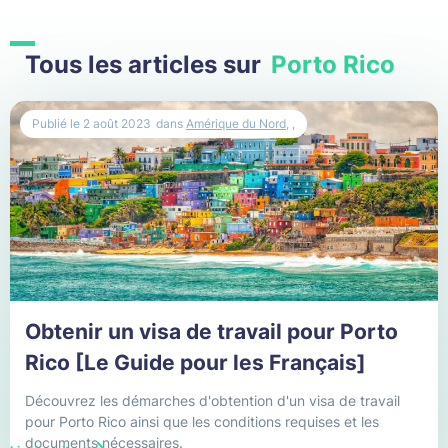
Assurance Voyage
Australie
Tous les articles sur
Porto Rico
Bali
Publié le
2 août 2023
dans
Amérique du Nord
,
,
Belgique
Bélize
Birmanie
Brésil
Caisse des Français de l'Étranger
Obtenir un visa de travail pour Porto
Cambodge
Rico [Le Guide pour les Français]
Découvrez les démarches d'obtention d'un visa de travail
Canada
pour Porto Rico ainsi que les conditions requises et les
documents nécessaires.
Chili