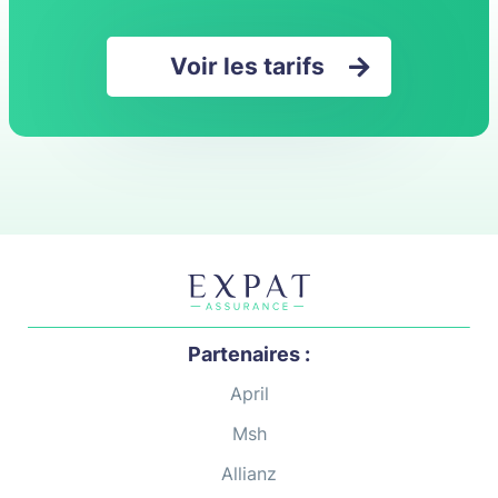
Irlande
Voir les tarifs
Islande
Italie
Japon
Koweït
Luxembourg
Madagascar
Partenaires :
Malaisie
April
Malte
Msh
Maroc
Allianz