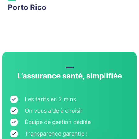
Porto Rico
Expatriation Miami
Expatriation New York
Expatriation USA
France
Gabon
L’assurance santé, simplifiée
Grèce
Hong Kong
Les tarifs en 2 mins
Ile Maurice
On vous aide à choisir
Inde
Équipe de gestion dédiée
Indonésie
Transparence garantie !