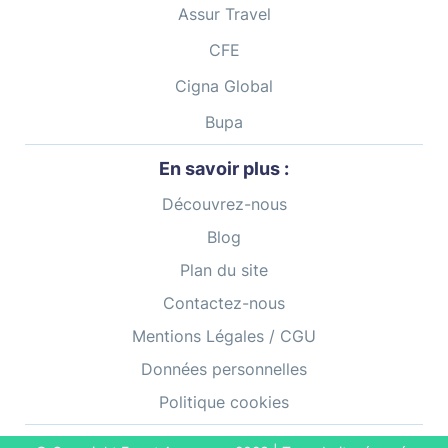
Assur Travel
Mexique
CFE
Moyen Orient
Cigna Global
Norvège
Bupa
Nouvelle-Calédonie
En savoir plus :
Nouvelle-Zélande
Découvrez-nous
Blog
Océanie
Plan du site
Panama
Contactez-nous
Pays-Bas
Mentions Légales / CGU
Données personnelles
Pérou
Politique cookies
Philippines