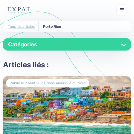
Tous les articles
Porto Rico
Catégories
Afrique
Articles liés :
Afrique du Sud
Publié le
2 août 2023
dans
Amérique du Nord
Algérie
Allemagne
Amérique du Nord
Amérique Latine