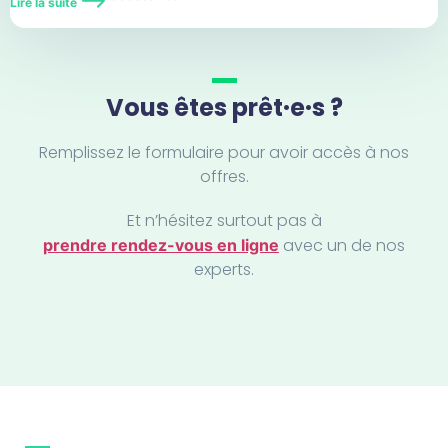
Lire la suite
Chine
Costa Rica
Vous êtes prêt·e·s ?
Cuba
Remplissez le formulaire pour avoir accès à nos
Danemark
offres.
Émirats Arabes Unis
Et n’hésitez surtout pas à
avec un de nos
prendre rendez-vous en ligne
Espagne
experts.
Europe
Expatriation
Expatriation Dubaï
Expatriation Los Angeles