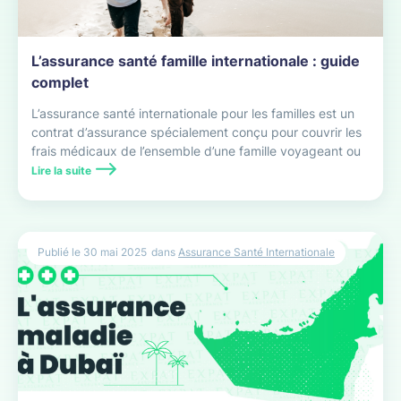
L’assurance santé famille internationale : guide
complet
L’assurance santé internationale pour les familles est un
contrat d’assurance spécialement conçu pour couvrir les
frais médicaux de l’ensemble d’une famille voyageant ou
résidant hors de son pays d’origine.
Lire la suite
Publié le
30 mai 2025
dans
Assurance Santé Internationale