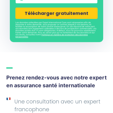
CAPTCHA
Les données collectées par Expat International Care sont nécessaires afin de
répondre à votre demande, vous proposer un contrat adapté à vos besoins, et
faciliter la souscription de votre contrat d’assurance. En cas d’accord de votre part,
vos données sont également collectées à des fins de prospection commerciale. Les
données suivies d’un (*) sont obligatoires. A défaut, nous ne pourrons valablement
traiter votre demande. Pour en savoir plus sur le traitement de vos données et sur
vos droits, consultez notre
Politique en matière de protection des données
personnelles
.
Prenez rendez-vous avec notre expert
en assurance santé internationale
Une consultation avec un expert
francophone