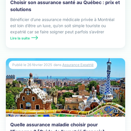
Choisir son assurance santé au Québec : prix et
solutions
Bénéficier d’une assurance médicale privée à Montréal
est loin d’être un luxe, qu’on soit simple touriste ou
expatrié car se faire soigner peut parfois s’avérer
compliqué et coûter cher.
Lire la suite
Publié le
26 février 2025
dans
Assurance Expatrié
Quelle assurance maladie choisir pour