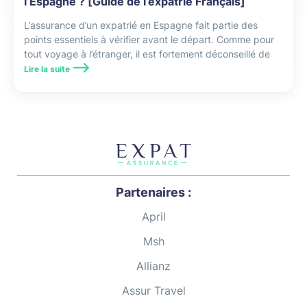
l’Espagne ? [Guide de l’expatrié Français]
L’assurance d’un expatrié en Espagne fait partie des
points essentiels à vérifier avant le départ. Comme pour
tout voyage à l’étranger, il est fortement déconseillé de
partir sans avoir la certitude d’être bien couvert.
Lire la suite
Partenaires :
April
Msh
Allianz
Assur Travel