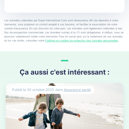
Les données collectées par Expat International Care sont nécessaires afin de répondre à votre
demande, vous proposer un contrat adapté à vos besoins, et faciliter la souscription de votre
contrat d’assurance. En cas d’accord de votre part, vos données sont également collectées à des
fins de prospection commerciale. Les données suivies d’un (*) sont obligatoires. A défaut, nous ne
pourrons valablement traiter votre demande. Pour en savoir plus sur le traitement de vos données
et sur vos droits, consultez notre
Politique en matière de protection des données personnelles
.
Ça aussi c'est intéressant :
Publié le
30 octobre 2025
dans
Assurance santé