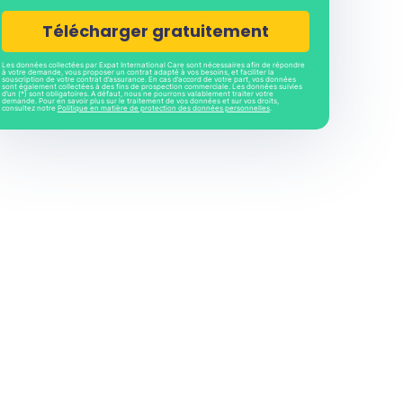
CAPTCHA
Les données collectées par Expat International Care sont nécessaires afin de répondre
à votre demande, vous proposer un contrat adapté à vos besoins, et faciliter la
souscription de votre contrat d’assurance. En cas d’accord de votre part, vos données
sont également collectées à des fins de prospection commerciale. Les données suivies
d’un (*) sont obligatoires. A défaut, nous ne pourrons valablement traiter votre
demande. Pour en savoir plus sur le traitement de vos données et sur vos droits,
consultez notre
Politique en matière de protection des données personnelles
.