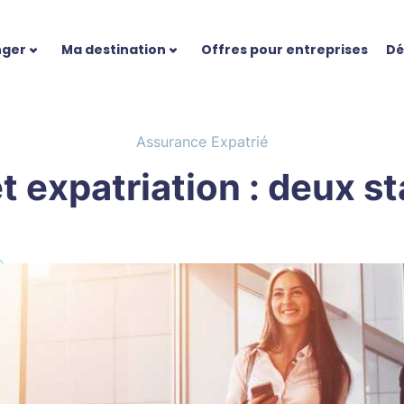
nger
Ma destination
Offres pour entreprises
Dé
Assurance Expatrié
expatriation : deux st