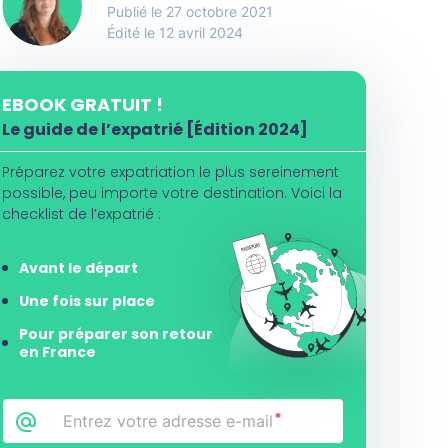
27 octobre 2021
Édité le 12 avril 2024
EBOOK GRATUIT !
Le guide de l’expatrié [Édition 2024]
Préparez votre expatriation le plus sereinement
possible, peu importe votre destination. Voici la
checklist de l’expatrié :
Avant le départ
Une fois sur place
Pour préparer son retour
en France
Email
*