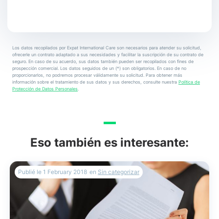
Los datos recopilados por Expat International Care son necesarios para atender su solicitud,
ofrecerle un contrato adaptado a sus necesidades y facilitar la suscripción de su contrato de
seguro. En caso de su acuerdo, sus datos también pueden ser recopilados con fines de
prospección comercial. Los datos seguidos de un (*) son obligatorios. En caso de no
proporcionarlos, no podremos procesar válidamente su solicitud. Para obtener más
información sobre el tratamiento de sus datos y sus derechos, consulte nuestra
Política de
Protección de Datos Personales
.
Eso también es interesante:
Publié le
1 February 2018
en
Sin categorizar