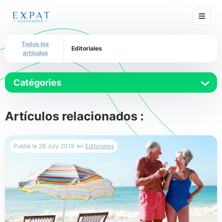
Todos los
Editoriales
artículos
Catégories
Editoriales
Artículos relacionados :
Entrevistas
Publié le
28 July 2018
en
Editoriales
Expatriación
Guía práctica
Seguro de expatriación
Seguro de salud