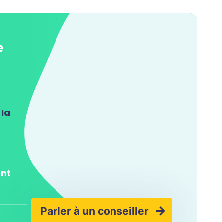
e
 la
ont
Parler à un conseiller