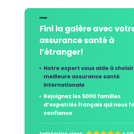
Fini la galère avec votr
assurance santé à
l’étranger!
Notre expert vous aide à choisir
meilleure assurance santé
internationale
Rejoignez les 5000 familles
d’expatriés français qui nous f
confiance





Satisfaction client: