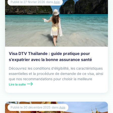
Publié le
27 février 2026
dans
Asie
Visa DTV Thaïlande : guide pratique pour
s’expatrier avec la bonne assurance santé
Découvrez les conditions d'éligibilité, les caractéristiques
essentielles et la procédure de demande de ce visa, ainsi
que nos recommandations pour choisir la meilleure
assurance santé pour votre installation au pays du
Lire la suite
sourire.
Publié le
30 décembre 2025
dans
Asie