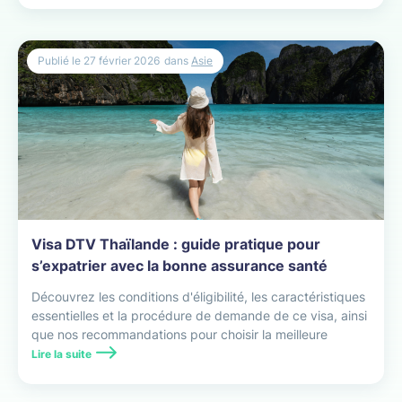
Publié le
27 février 2026
dans
Asie
Visa DTV Thaïlande : guide pratique pour
s’expatrier avec la bonne assurance santé
Découvrez les conditions d'éligibilité, les caractéristiques
essentielles et la procédure de demande de ce visa, ainsi
que nos recommandations pour choisir la meilleure
assurance santé pour votre installation au pays du
Lire la suite
sourire.