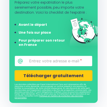
Préparez votre expatriation le plus
sereinement possible, peu importe votre
destination. Voici la checklist de l’expatrié :
Avant le départ
Une fois sur place
Pour préparer son retour
en France
Email
*
CAPTCHA
Les données collectées par Expat International Care sont nécessaires afin de
répondre à votre demande, vous proposer un contrat adapté à vos besoins, et
faciliter la souscription de votre contrat d’assurance. En cas d’accord de votre part,
vos données sont également collectées à des fins de prospection commerciale. Les
données suivies d’un (*) sont obligatoires. A défaut, nous ne pourrons valablement
traiter votre demande. Pour en savoir plus sur le traitement de vos données et sur
vos droits, consultez notre
Politique en matière de protection des données
personnelles
.