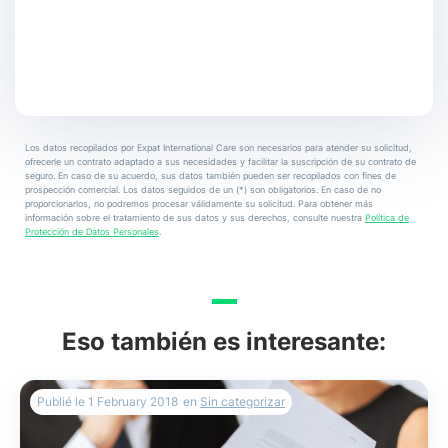
Los datos recopilados por Expat International Care son necesarios para atender su solicitud,
ofrecerle un contrato adaptado a sus necesidades y facilitar la suscripción de su contrato de
seguro. En caso de su acuerdo, sus datos también pueden ser recopilados con fines de
prospección comercial. Los datos seguidos de un (*) son obligatorios. En caso de no
proporcionarlos, no podremos procesar válidamente su solicitud. Para obtener más
información sobre el tratamiento de sus datos y sus derechos, consulte nuestra
Política de
Protección de Datos Personales
.
Eso también es interesante:
Publié le
1 February 2018
en
Sin categorizar